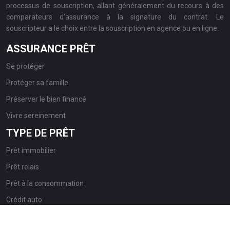
processus de souscription, allant généralement du recours à des
comparateurs d’assurance à la signature du contrat. Le
souscripteur a le choix entre la souscription en agence ou en ligne.
ASSURANCE PRÊT
Se protéger
Protéger sa famille
Préserver le bien financé
Vivre sereinement
TYPE DE PRÊT
Prêt immobilier
Prêt relais
Prêt à la consommation
Crédit auto
Plan du site