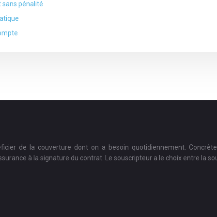
 sans pénalité
ratique
compte
éficier de la couverture dont on a besoin quotidiennement. Concrèt
urance à la signature du contrat. Le souscripteur a le choix entre la so