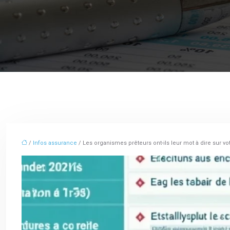
/
Infos assurance
/ Les organismes prêteurs ont-ils leur mot à dire sur v