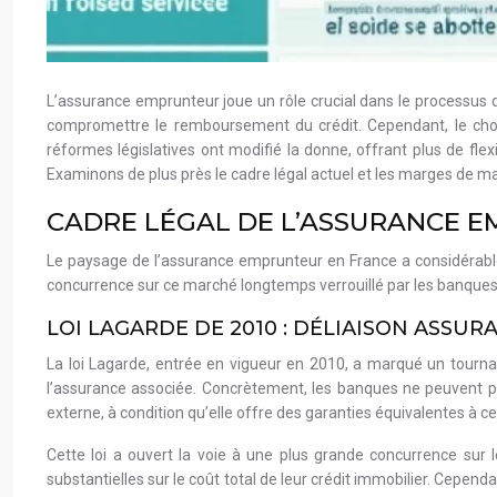
L’assurance emprunteur joue un rôle crucial dans le processus d’
compromettre le remboursement du crédit. Cependant, le choi
réformes législatives ont modifié la donne, offrant plus de fl
Examinons de plus près le cadre légal actuel et les marges de
CADRE LÉGAL DE L’ASSURANCE 
Le paysage de l’assurance emprunteur en France a considérable
concurrence sur ce marché longtemps verrouillé par les banques.
LOI LAGARDE DE 2010 : DÉLIAISON ASSUR
La loi Lagarde, entrée en vigueur en 2010, a marqué un tourn
l’assurance associée. Concrètement, les banques ne peuvent pl
externe, à condition qu’elle offre des garanties équivalentes à c
Cette loi a ouvert la voie à une plus grande concurrence su
substantielles sur le coût total de leur crédit immobilier. Cepen