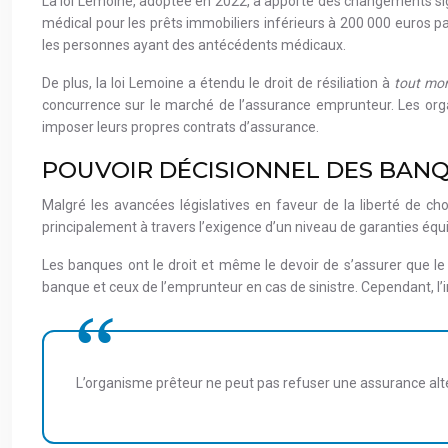
La loi Lemoine, adoptée en 2022, a apporté des changements sig
médical pour les prêts immobiliers inférieurs à 200 000 euros par
les personnes ayant des antécédents médicaux.
De plus, la loi Lemoine a étendu le droit de résiliation à
tout m
concurrence sur le marché de l’assurance emprunteur. Les org
imposer leurs propres contrats d’assurance.
POUVOIR DÉCISIONNEL DES BANQ
Malgré les avancées législatives en faveur de la liberté de ch
principalement à travers l’exigence d’un niveau de garanties équi
Les banques ont le droit et même le devoir de s’assurer que le c
banque et ceux de l’emprunteur en cas de sinistre. Cependant, l’
L’organisme prêteur ne peut pas refuser une assurance alte