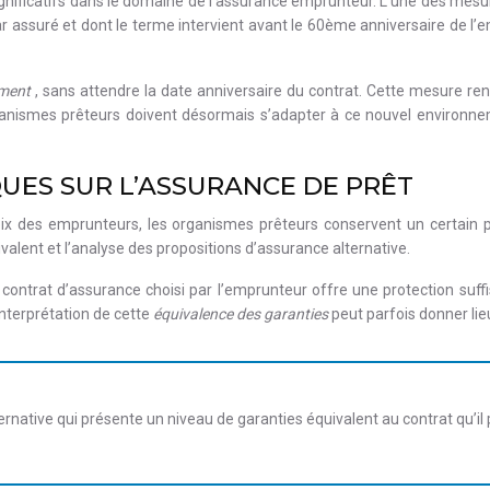
nificatifs dans le domaine de l’assurance emprunteur. L’une des mesu
 assuré et dont le terme intervient avant le 60ème anniversaire de l’emp
oment
, sans attendre la date anniversaire du contrat. Cette mesure ren
anismes prêteurs doivent désormais s’adapter à ce nouvel environnem
UES SUR L’ASSURANCE DE PRÊT
oix des emprunteurs, les organismes prêteurs conservent un certain p
valent et l’analyse des propositions d’assurance alternative.
ontrat d’assurance choisi par l’emprunteur offre une protection suffis
interprétation de cette
équivalence des garanties
peut parfois donner lie
rnative qui présente un niveau de garanties équivalent au contrat qu’il