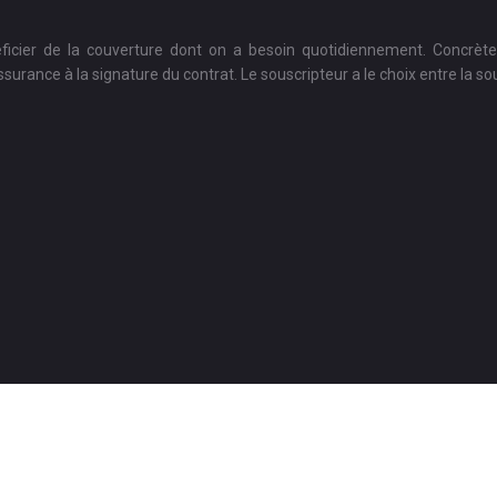
éficier de la couverture dont on a besoin quotidiennement. Concrèt
urance à la signature du contrat. Le souscripteur a le choix entre la so