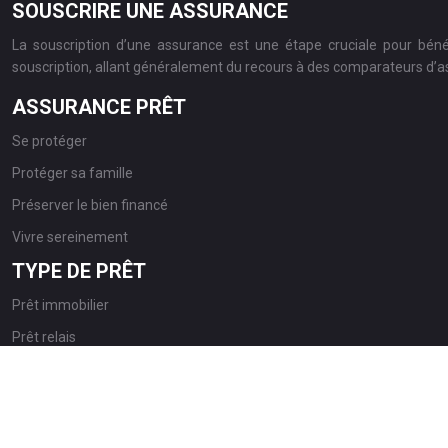
SOUSCRIRE UNE ASSURANCE
La souscription d’une assurance est une étape cruciale pour bén
souscription, allant généralement du recours à des comparateurs d’ass
ASSURANCE PRÊT
Se protéger
Protéger sa famille
Préserver le bien financé
Vivre sereinement
TYPE DE PRÊT
Prêt immobilier
Prêt relais
Prêt à la consommation
Crédit auto